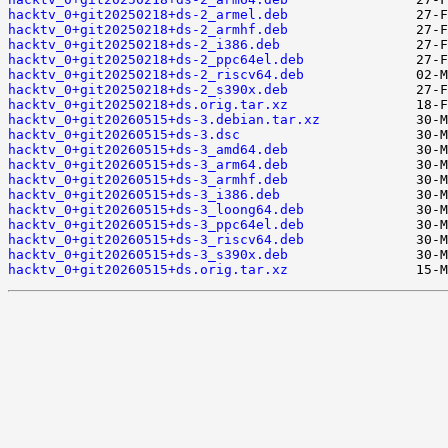
hacktv_0+git20250218+ds-2_armel.deb
hacktv_0+git20250218+ds-2_armhf.deb
hacktv_0+git20250218+ds-2_i386.deb
hacktv_0+git20250218+ds-2_ppc64el.deb
hacktv_0+git20250218+ds-2_riscv64.deb
hacktv_0+git20250218+ds-2_s390x.deb
hacktv_0+git20250218+ds.orig.tar.xz
hacktv_0+git20260515+ds-3.debian.tar.xz
hacktv_0+git20260515+ds-3.dsc
hacktv_0+git20260515+ds-3_amd64.deb
hacktv_0+git20260515+ds-3_arm64.deb
hacktv_0+git20260515+ds-3_armhf.deb
hacktv_0+git20260515+ds-3_i386.deb
hacktv_0+git20260515+ds-3_loong64.deb
hacktv_0+git20260515+ds-3_ppc64el.deb
hacktv_0+git20260515+ds-3_riscv64.deb
hacktv_0+git20260515+ds-3_s390x.deb
hacktv_0+git20260515+ds.orig.tar.xz