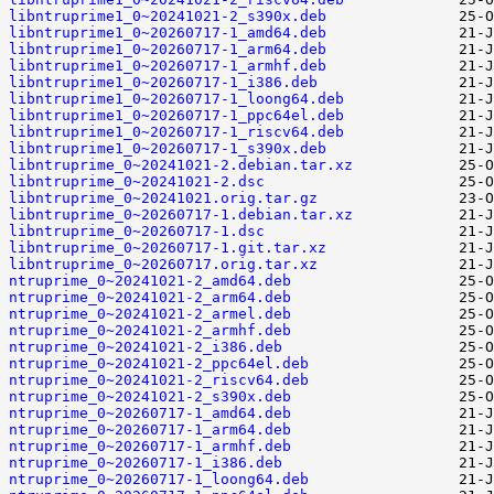
libntruprime1_0~20241021-2_s390x.deb
libntruprime1_0~20260717-1_amd64.deb
libntruprime1_0~20260717-1_arm64.deb
libntruprime1_0~20260717-1_armhf.deb
libntruprime1_0~20260717-1_i386.deb
libntruprime1_0~20260717-1_loong64.deb
libntruprime1_0~20260717-1_ppc64el.deb
libntruprime1_0~20260717-1_riscv64.deb
libntruprime1_0~20260717-1_s390x.deb
libntruprime_0~20241021-2.debian.tar.xz
libntruprime_0~20241021-2.dsc
libntruprime_0~20241021.orig.tar.gz
libntruprime_0~20260717-1.debian.tar.xz
libntruprime_0~20260717-1.dsc
libntruprime_0~20260717-1.git.tar.xz
libntruprime_0~20260717.orig.tar.xz
ntruprime_0~20241021-2_amd64.deb
ntruprime_0~20241021-2_arm64.deb
ntruprime_0~20241021-2_armel.deb
ntruprime_0~20241021-2_armhf.deb
ntruprime_0~20241021-2_i386.deb
ntruprime_0~20241021-2_ppc64el.deb
ntruprime_0~20241021-2_riscv64.deb
ntruprime_0~20241021-2_s390x.deb
ntruprime_0~20260717-1_amd64.deb
ntruprime_0~20260717-1_arm64.deb
ntruprime_0~20260717-1_armhf.deb
ntruprime_0~20260717-1_i386.deb
ntruprime_0~20260717-1_loong64.deb