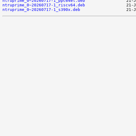
ntruprime_0~20260717-1_ppc64el.deb
ntruprime_0~20260717-1_riscv64.deb
ntruprime_0~20260717-1_s390x.deb