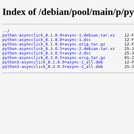
Index of /debian/pool/main/p/py
../
python-asyncclick_8.1.8.0+async-1.debian.tar.xz
python-asyncclick_8.1.8.0+async-1.dsc
python-asyncclick_8.1.8.0+async.orig.tar.gz
python-asyncclick_8.3.0.5+async-2.debian.tar.xz
python-asyncclick_8.3.0.5+async-2.dsc
python-asyncclick_8.3.0.5+async.orig.tar.gz
python3-asyncclick_8.1.8.0+async-1_all.deb
python3-asyncclick_8.3.0.5+async-2_all.deb