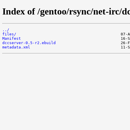
Index of /gentoo/rsync/net-irc/d
../
files/
Manifest
dccserver-0.5-r2.ebuild
metadata.xml