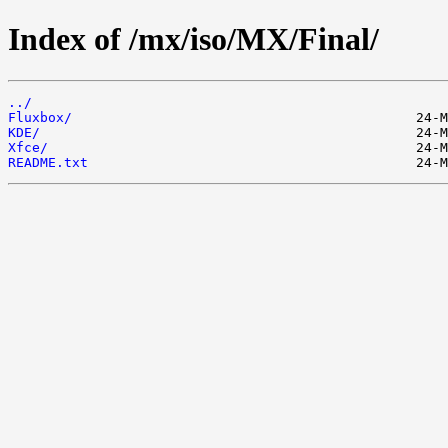
Index of /mx/iso/MX/Final/
../
Fluxbox/
KDE/
Xfce/
README.txt